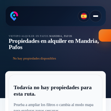
VIOTOPO
/
ALQUILER EN PAFOS
/
MANDRIA, PAFOS
Propiedades en alquiler en Mandria,
Pafos
No hay propiedades disponibles
Todavía no hay propiedades para
esta ruta.
Prueba a ampliar los filtros o cambia al modo mapa
para explorar zonas cercanas.