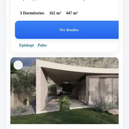
construida...
3 Dormitorios
162 m²
447 m²
Ver detalles
Episkopi
Pafos