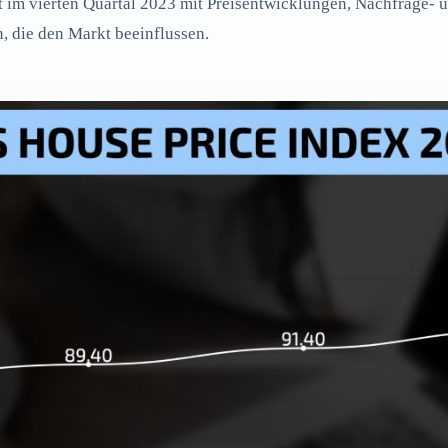
 im vierten Quartal 2023 mit Preisentwicklungen, Nachfrage- 
 die den Markt beeinflussen.