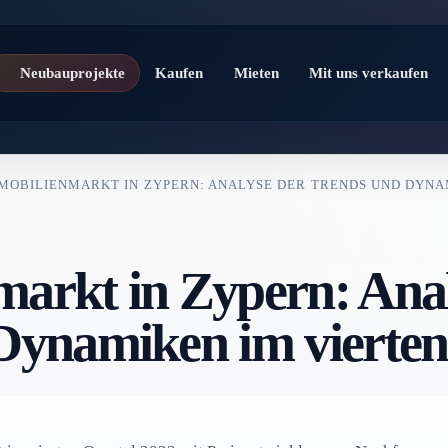
Neubauprojekte
Kaufen
Mieten
Mit uns verkaufen
MOBILIENMARKT IN ZYPERN: ANALYSE DER TRENDS UND DYNA
arkt in Zypern: Ana
Dynamiken im vierten