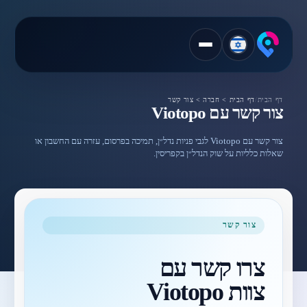
דף הבית
/
דף הבית > חברה > צור קשר
צור קשר עם Viotopo
צור קשר עם Viotopo לגבי פניות נדל״ן, תמיכה בפרסום, עזרה עם החשבון או
שאלות כלליות על שוק הנדל״ן בקפריסין.
צור קשר
צרו קשר עם
צוות Viotopo