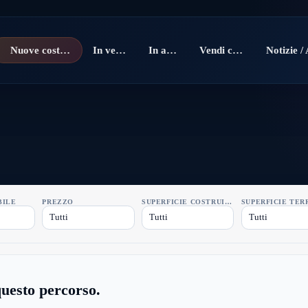
Nuove costruzioni
In vendita
In affitto
Vendi con noi
BILE
PREZZO
SUPERFICIE COSTRUITA
SUPERFICIE TER
Tutti
Tutti
Tutti
uesto percorso.