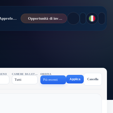
Notizie / Approfondimenti
Opportunità di investimento
RENO
CAMERE DA LETTO
ORDINA
Applica
Cancella
Tutti
Più recenti