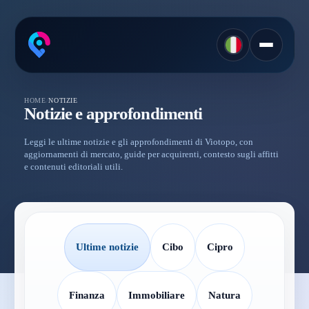
HOME
/
NOTIZIE
Notizie e approfondimenti
Leggi le ultime notizie e gli approfondimenti di Viotopo, con
aggiornamenti di mercato, guide per acquirenti, contesto sugli affitti
e contenuti editoriali utili.
Ultime notizie
Cibo
Cipro
Finanza
Immobiliare
Natura