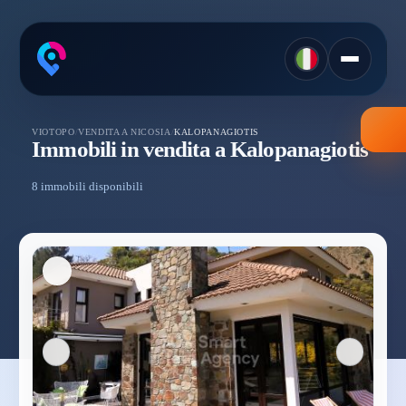
VIOTOPO
/
VENDITA A NICOSIA
/
KALOPANAGIOTIS
Immobili in vendita a Kalopanagiotis
8 immobili disponibili