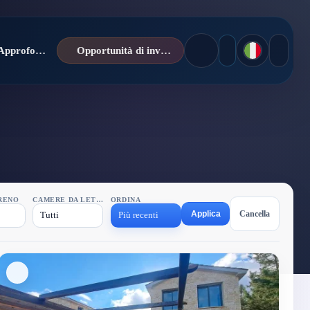
Notizie / Approfondimenti
Opportunità di investimento
RENO
CAMERE DA LETTO
ORDINA
Applica
Cancella
Tutti
Più recenti