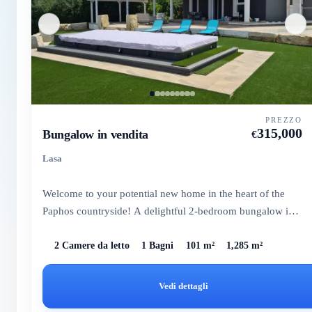
PREZZO
315,000
Bungalow in vendita
€
Lasa
Welcome to your potential new home in the heart of the
Paphos countryside! A delightful 2-bedroom bungalow in
the enchan...
2 Camere da letto
1 Bagni
101 m²
1,285 m²
Vedi dettagli