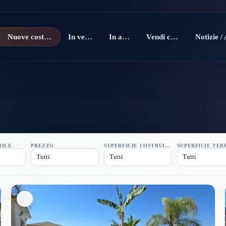
Nuove costruzioni
In vendita
In affitto
Vendi con noi
BILE
PREZZO
SUPERFICIE COSTRUITA
SUPERFICIE TER
Tutti
Tutti
Tutti