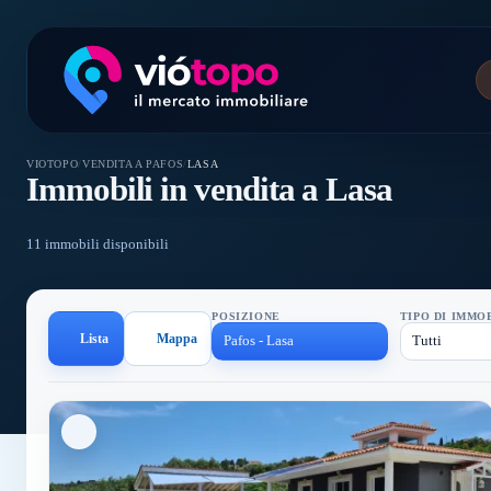
VIOTOPO
/
VENDITA A PAFOS
/
LASA
Immobili in vendita a Lasa
11 immobili disponibili
POSIZIONE
TIPO DI IMMO
Lista
Mappa
Pafos - Lasa
Tutti