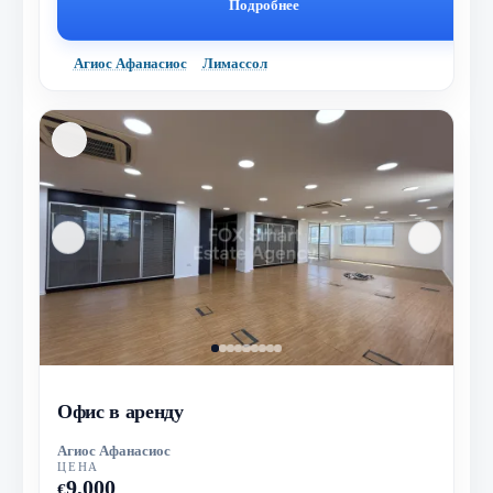
Подробнее
Агиос Афанасиос
Лимассол
Офис в аренду
Агиос Афанасиос
ЦЕНА
9,000
€