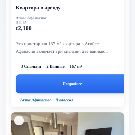
Квартира в аренду
Агиос Афанасиос
ЦЕНА
2,100
€
Эта просторная 137 м² квартира в Агийсе
Афанасии включает три спальни, две ванные
комнаты и 30 м² балкон, всего в 100 м...
3 Спальни
2 Ванные
167 m²
Подробнее
Агиос Афанасиос
Лимассол