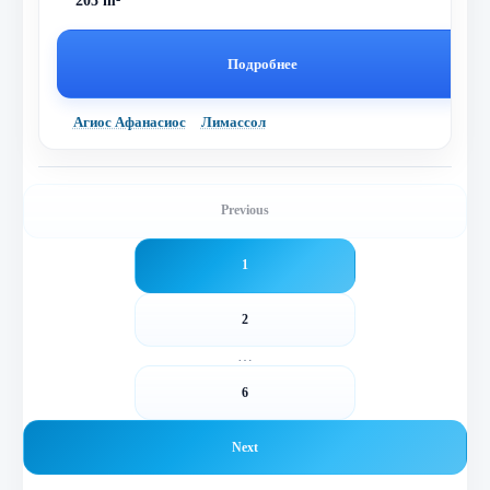
205 m²
Подробнее
Агиос Афанасиос
Лимассол
Previous
1
2
…
6
Next