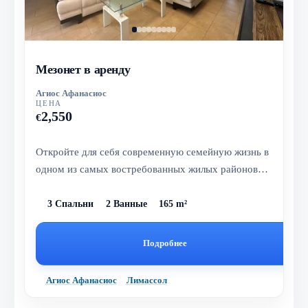
Мезонет в аренду
Агиос Афанасиос
ЦЕНА
2,550
€
Откройте для себя современную семейную жизнь в
одном из самых востребованных жилых районов
Лимассола — Лимассол, Agios A...
3 Спальни
2 Ванные
165 m²
Подробнее
Агиос Афанасиос
Лимассол