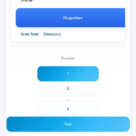
376 m²
Подробнее
Агия Зони
Лимассол
Previous
1
2
…
5
Next