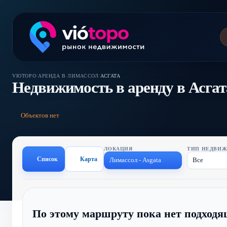
VIOTOPO
/
АРЕНДА В ЛИМАССОЛ
/
АСГАТА
Недвижимость в аренду в Асгат
Объектов нет
ЛОКАЦИЯ
Список
Карта
Лимассол - Asgata
Все
По этому маршруту пока нет подходя