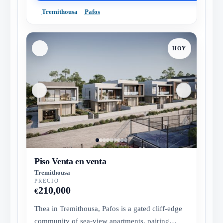
Tremithousa
Pafos
HOY
Piso Venta en venta
Tremithousa
PRECIO
210,000
€
Thea in Tremithousa, Pafos is a gated cliff-edge
community of sea-view apartments, pairing