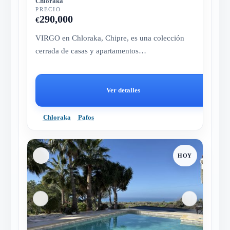
Chloraka
PRECIO
290,000
€
VIRGO en Chloraka, Chipre, es una colección
cerrada de casas y apartamentos
contemporáneos, a pocos minutos de la playa...
Ver detalles
Chloraka
Pafos
HOY