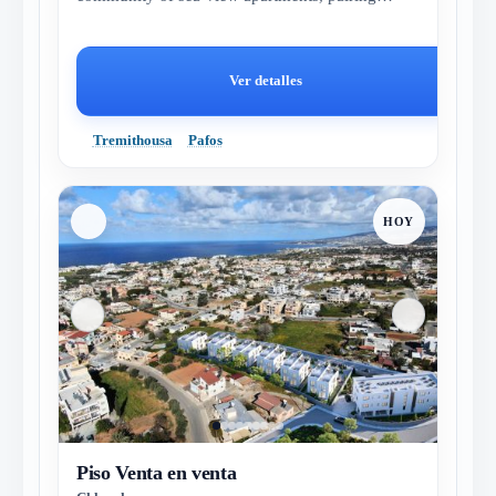
resort-style amenities, elega...
Ver detalles
Tremithousa
Pafos
HOY
Piso Venta en venta