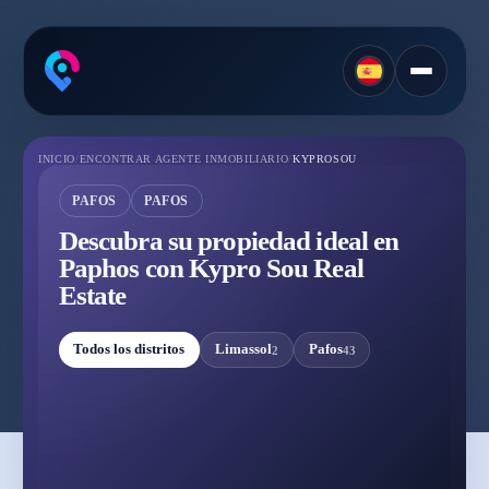
INICIO
/
ENCONTRAR AGENTE INMOBILIARIO
/
KYPROSOU
PAFOS
PAFOS
Descubra su propiedad ideal en
Paphos con Kypro Sou Real
Estate
Todos los distritos
Limassol
Pafos
2
43