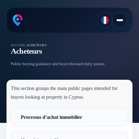
ACCUEIL
/
ACHETEURS
Acheteurs
Public buying guidance and buyer-focused entry points.
This section groups the main public pages intended for
buyers looking at property in Cyprus.
Processus d’achat immobilier