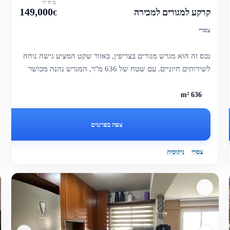
מחיר
149,000
קרקע למגורים למכירה
€
צסרי
נכס זה הוא מגרש מגורים בצריפין, באזור שקט המציע גישה נוחה
לשירותים חיוניים. עם שטח של 636 מ"ר, המגרש נהנה מכושר
בנייה טו...
636 m²
צפה בפרטים
צסרי
ניקוסיה