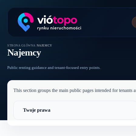
STRONA GŁÓWNA
/
NAJEMCY
Najemcy
Public renting guidance and tenant-focused entry points.
This section groups the main public pages intended for tenants an
Twoje prawa