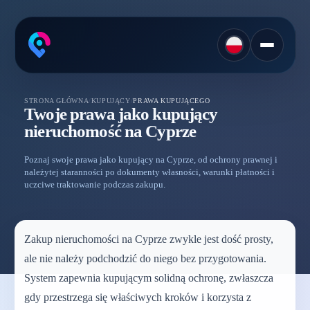
STRONA GŁÓWNA
/
KUPUJĄCY
/
PRAWA KUPUJĄCEGO
Twoje prawa jako kupujący
nieruchomość na Cyprze
Poznaj swoje prawa jako kupujący na Cyprze, od ochrony prawnej i
należytej staranności po dokumenty własności, warunki płatności i
uczciwe traktowanie podczas zakupu.
Zakup nieruchomości na Cyprze zwykle jest dość prosty,
ale nie należy podchodzić do niego bez przygotowania.
System zapewnia kupującym solidną ochronę, zwłaszcza
gdy przestrzega się właściwych kroków i korzysta z