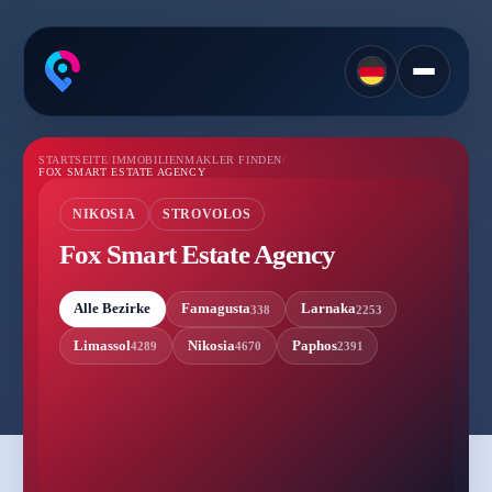
STARTSEITE
/
IMMOBILIENMAKLER FINDEN
/
FOX SMART ESTATE AGENCY
NIKOSIA
STROVOLOS
Fox Smart Estate Agency
Alle Bezirke
Famagusta
Larnaka
338
2253
Limassol
Nikosia
Paphos
4289
4670
2391