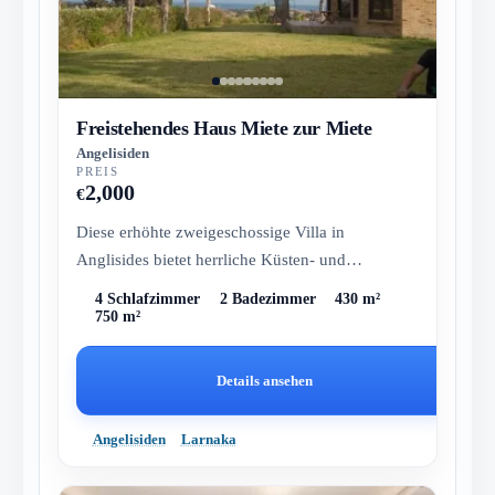
Freistehendes Haus Miete zur Miete
Angelisiden
PREIS
2,000
€
Diese erhöhte zweigeschossige Villa in
Anglisides bietet herrliche Küsten- und
Bergblicke. Mit vier geräumigen Schlafzim...
4 Schlafzimmer
2 Badezimmer
430 m²
750 m²
Details ansehen
Angelisiden
Larnaka