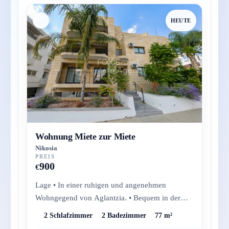
HEUTE
Wohnung Miete zur Miete
Nikosia
PREIS
900
€
Lage • In einer ruhigen und angenehmen
Wohngegend von Aglantzia. • Bequem in der
Nähe von Fitnessstudios, Cafés, Supermä...
2 Schlafzimmer
2 Badezimmer
77 m²