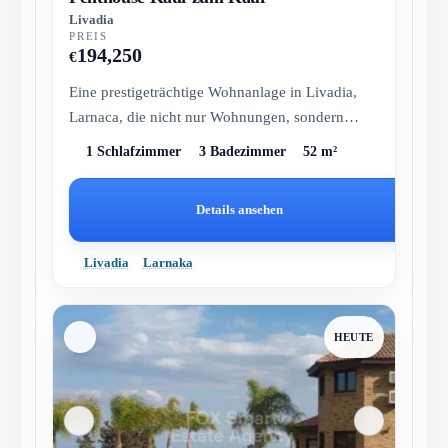
Livadia
PREIS
194,250
€
Eine prestigeträchtige Wohnanlage in Livadia,
Larnaca, die nicht nur Wohnungen, sondern
einen Lebensstil fördert. Mit Nä...
1 Schlafzimmer
3 Badezimmer
52 m²
Details ansehen
Livadia
Larnaka
HEUTE