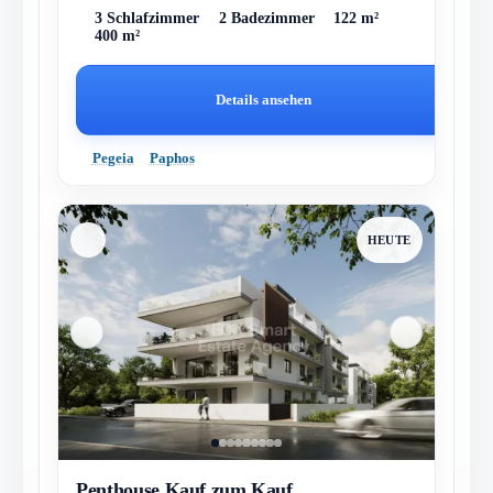
von 2- und 3-Schlafzimmer-Villen,...
3 Schlafzimmer
2 Badezimmer
122 m²
400 m²
Details ansehen
Pegeia
Paphos
HEUTE
Penthouse Kauf zum Kauf