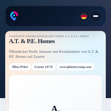
STARTSEITE
/
IMMOBILIENMAKLER FINDEN
/
A.T. & P.E. HOMES
A.T. & P.E. Homes
Öffentliches Profil, Inserate und Kontaktdaten von A.T. &
P.E. Homes auf Zypern
Hlias Pekri
Lizenz 147/E
www.iphoneyouup.com
A.