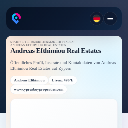
STARTSEITE
/
IMMOBILIENMAKLER FINDEN
/
ANDREAS EFTHIMIOU REAL ESTATES
Andreas Efthimiou Real Estates
Öffentliches Profil, Inserate und Kontaktdaten von Andreas
Efthimiou Real Estates auf Zypern
Andreas Efthimiou
Lizenz 496/E
www.cyprusbuyproperties.com