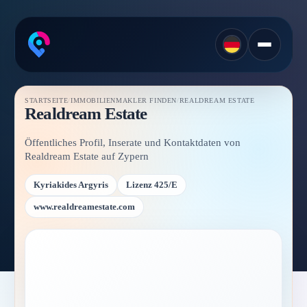
STARTSEITE
/
IMMOBILIENMAKLER FINDEN
/
REALDREAM ESTATE
Realdream Estate
Öffentliches Profil, Inserate und Kontaktdaten von
Realdream Estate auf Zypern
Kyriakides Argyris
Lizenz 425/E
www.realdreamestate.com