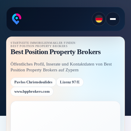
STARTSEITE
/
IMMOBILIENMAKLER FINDEN
/
BEST POSITION PROPERTY BROKERS
Best Position Property Brokers
Öffentliches Profil, Inserate und Kontaktdaten von Best
Position Property Brokers auf Zypern
Pavlos Christodoulides
Lizenz 97/E
www.bppbrokers.com