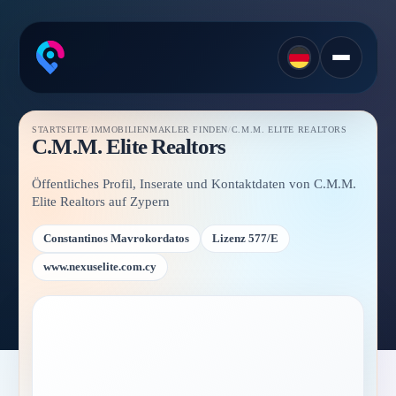
STARTSEITE
/
IMMOBILIENMAKLER FINDEN
/
C.M.M. ELITE REALTORS
C.M.M. Elite Realtors
Öffentliches Profil, Inserate und Kontaktdaten von C.M.M.
Elite Realtors auf Zypern
Constantinos Mavrokordatos
Lizenz 577/E
www.nexuselite.com.cy