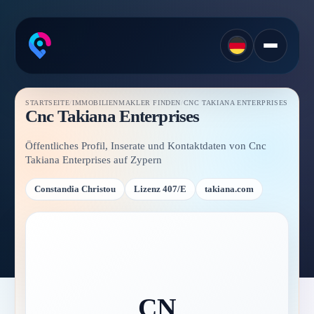
STARTSEITE
/
IMMOBILIENMAKLER FINDEN
/
CNC TAKIANA ENTERPRISES
Cnc Takiana Enterprises
Öffentliches Profil, Inserate und Kontaktdaten von Cnc
Takiana Enterprises auf Zypern
Constandia Christou
Lizenz 407/E
takiana.com
CN