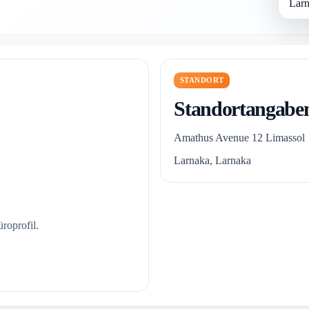
Larn
STANDORT
Standortangabe
Amathus Avenue 12 Limassol
Larnaka, Larnaka
roprofil.