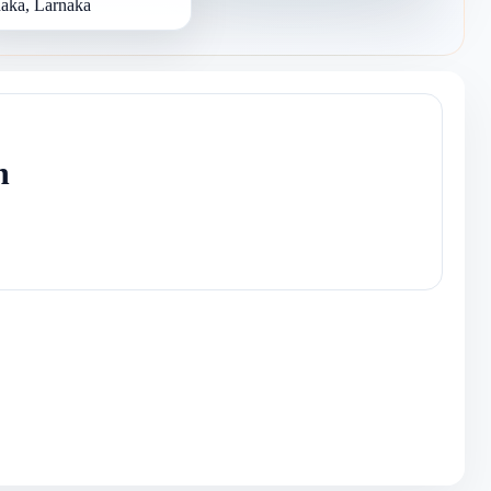
aka, Larnaka
n