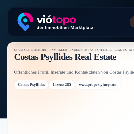
STARTSEITE
/
IMMOBILIENMAKLER FINDEN
/
COSTAS PSYLLIDES REAL ESTAT
Costas Psyllides Real Estate
Öffentliches Profil, Inserate und Kontaktdaten von Costas Psyll
Costas Psyllides
Lizenz 285
www.propertyincy.com