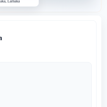
aka, Larnaka
n