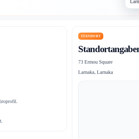
Larn
STANDORT
Standortangabe
73 Ermou Square
Larnaka, Larnaka
roprofil.
t.