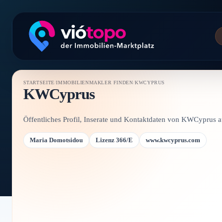
STARTSEITE
/
IMMOBILIENMAKLER FINDEN
/
KWCYPRUS
KWCyprus
Öffentliches Profil, Inserate und Kontaktdaten von KWCyprus 
Maria Domotsidou
Lizenz 366/E
www.kwcyprus.com