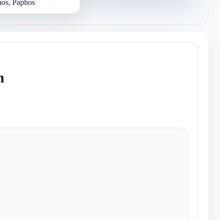
os, Paphos
n