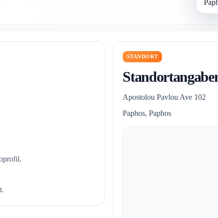
Paph
STANDORT
Standortangabe
Apostolou Pavlou Ave 102
Paphos, Paphos
profil.
t.