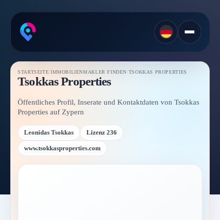
STARTSEITE
/
IMMOBILIENMAKLER FINDEN
/
TSOKKAS PROPERTIES
Tsokkas Properties
Öffentliches Profil, Inserate und Kontaktdaten von Tsokkas
Properties auf Zypern
Leonidas Tsokkas
Lizenz 236
www.tsokkasproperties.com