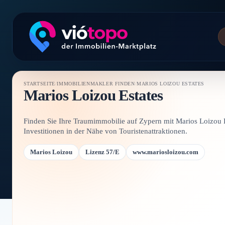
STARTSEITE
/
IMMOBILIENMAKLER FINDEN
/
MARIOS LOIZOU ESTATES
Marios Loizou Estates
Finden Sie Ihre Traumimmobilie auf Zypern mit Marios Loizou Es
Investitionen in der Nähe von Touristenattraktionen.
Marios Loizou
Lizenz 57/E
www.mariosloizou.com