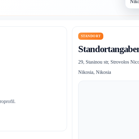
Niko
STANDORT
Standortangabe
29, Stasinou str, Strovolos Nic
Nikosia, Nikosia
oprofil.
.