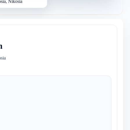
sia, Nikosia
n
osia