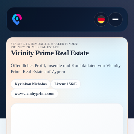
STARTSEITE
/
IMMOBILIENMAKLER FINDEN
/
VICINITY PRIME REAL ESTATE
Vicinity Prime Real Estate
Öffentliches Profil, Inserate und Kontaktdaten von Vicinity
Prime Real Estate auf Zypern
Kyriakou Nicholas
Lizenz 156/E
www.vicinityprime.com