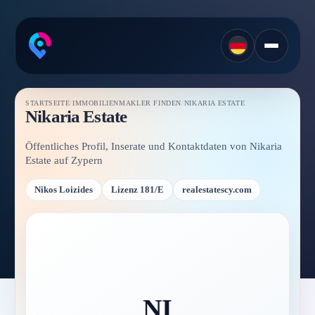
STARTSEITE
/
IMMOBILIENMAKLER FINDEN
/
NIKARIA ESTATE
Nikaria Estate
Öffentliches Profil, Inserate und Kontaktdaten von Nikaria
Estate auf Zypern
Nikos Loizides
Lizenz 181/E
realestatescy.com
NI