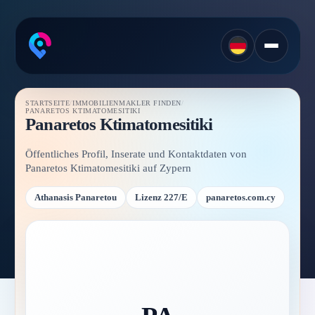
STARTSEITE
/
IMMOBILIENMAKLER FINDEN
/
PANARETOS KTIMATOMESITIKI
Panaretos Ktimatomesitiki
Öffentliches Profil, Inserate und Kontaktdaten von
Panaretos Ktimatomesitiki auf Zypern
Athanasis Panaretou
Lizenz 227/E
panaretos.com.cy