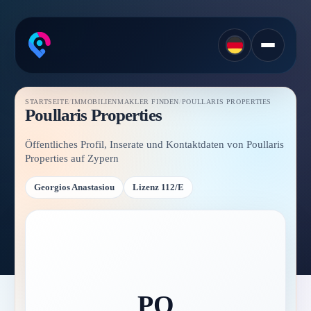
STARTSEITE
/
IMMOBILIENMAKLER FINDEN
/
POULLARIS PROPERTIES
Poullaris Properties
Öffentliches Profil, Inserate und Kontaktdaten von Poullaris
Properties auf Zypern
Georgios Anastasiou
Lizenz 112/E
PO