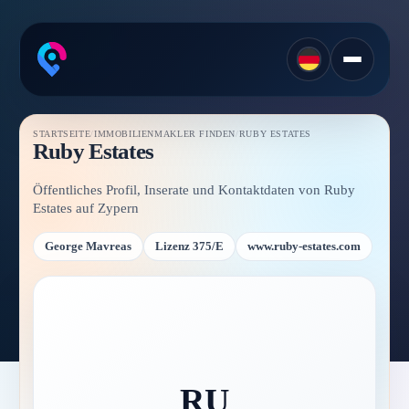
STARTSEITE
/
IMMOBILIENMAKLER FINDEN
/
RUBY ESTATES
Ruby Estates
Öffentliches Profil, Inserate und Kontaktdaten von Ruby
Estates auf Zypern
George Mavreas
Lizenz 375/E
www.ruby-estates.com
RU