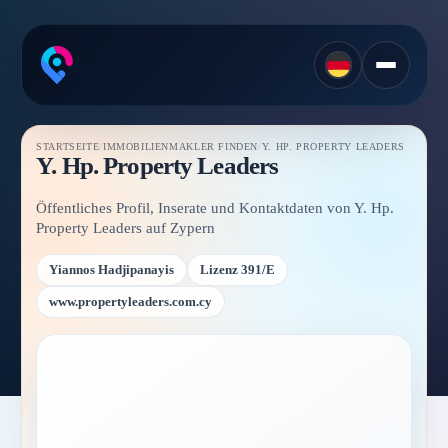
STARTSEITE
/
IMMOBILIENMAKLER FINDEN
/
Y. HP. PROPERTY LEADERS
Y. Hp. Property Leaders
Öffentliches Profil, Inserate und Kontaktdaten von Y. Hp.
Property Leaders auf Zypern
Yiannos Hadjipanayis
Lizenz 391/E
www.propertyleaders.com.cy