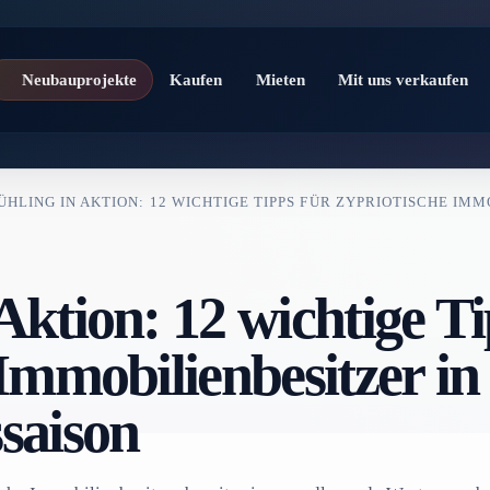
Neubauprojekte
Kaufen
Mieten
Mit uns verkaufen
ÜHLING IN AKTION: 12 WICHTIGE TIPPS FÜR ZYPRIOTISCHE IM
Aktion: 12 wichtige T
 Immobilienbesitzer in
saison