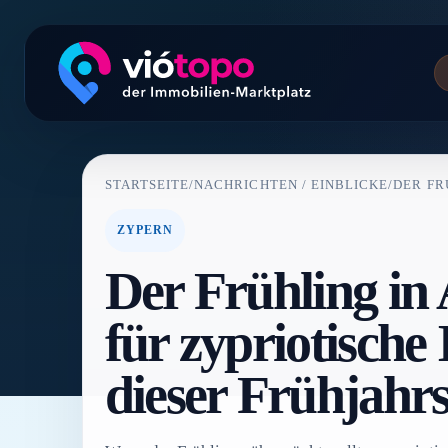
STARTSEITE
/
NACHRICHTEN / EINBLICKE
/
DER FR
ZYPERN
Der Frühling in 
für zypriotische
dieser Frühjahrs