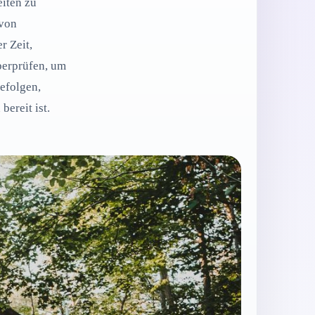
eiten zu
 von
r Zeit,
berprüfen, um
efolgen,
ereit ist.