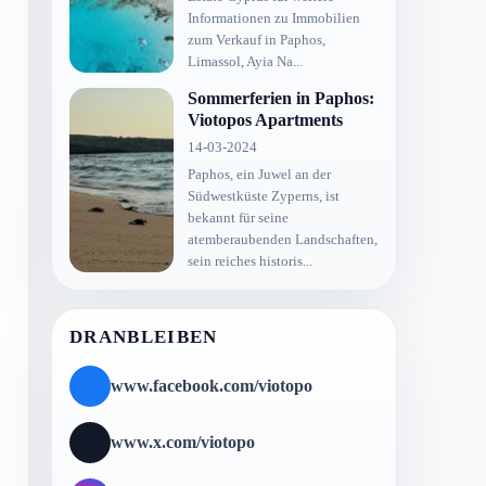
Informationen zu Immobilien
zum Verkauf in Paphos,
Limassol, Ayia Na...
Sommerferien in Paphos:
Viotopos Apartments
14-03-2024
Paphos, ein Juwel an der
Südwestküste Zyperns, ist
bekannt für seine
atemberaubenden Landschaften,
sein reiches historis...
DRANBLEIBEN
www.facebook.com/viotopo
www.x.com/viotopo