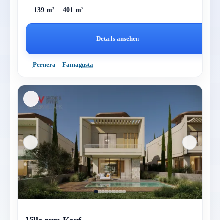
139 m²
401 m²
Details ansehen
Pernera
Famagusta
Villa zum Kauf