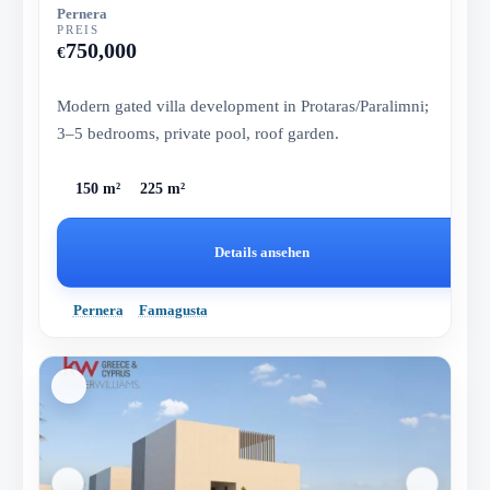
Pernera
PREIS
750,000
€
Modern gated villa development in Protaras/Paralimni;
3–5 bedrooms, private pool, roof garden.
150 m²
225 m²
Details ansehen
Pernera
Famagusta