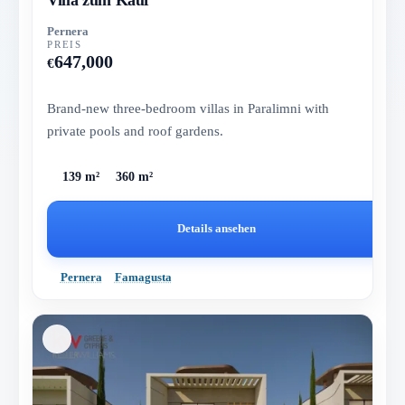
Pernera
PREIS
647,000
€
Brand-new three-bedroom villas in Paralimni with
private pools and roof gardens.
139 m²
360 m²
Details ansehen
Pernera
Famagusta