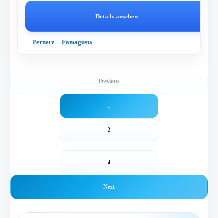
Details ansehen
Pernera
Famagusta
Previous
1
2
…
4
Next