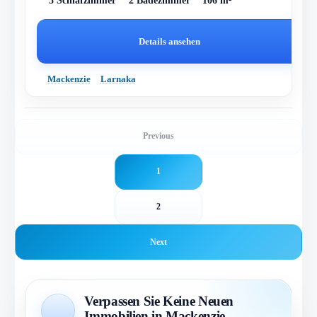
3 Schlafzimmer
2 Badezimmer
106 m²
Details ansehen
Mackenzie
Larnaka
Previous
1
2
Next
Verpassen Sie Keine Neuen
Immobilien in Mackenzie