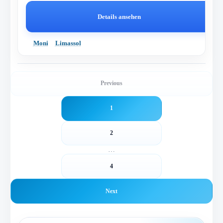
Details ansehen
Moni
Limassol
Previous
1
2
…
4
Next