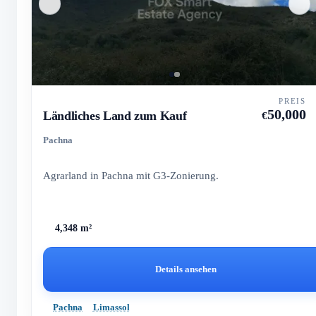
PREIS
50,000
Ländliches Land zum Kauf
€
Pachna
Agrarland in Pachna mit G3-Zonierung.
4,348 m²
Details ansehen
Pachna
Limassol