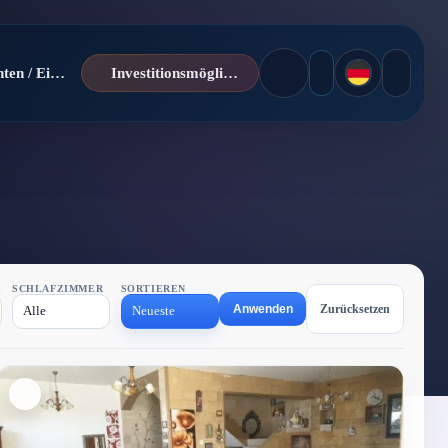
Nachrichten / Einblicke
Investitionsmöglichkeiten
E
SCHLAFZIMMER
SORTIEREN
Anwenden
Zurücksetzen
Alle
Neueste