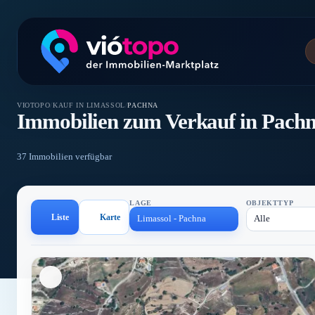
VIOTOPO
/
KAUF IN LIMASSOL
/
PACHNA
Immobilien zum Verkauf in Pach
37 Immobilien verfügbar
LAGE
OBJEKTTYP
Liste
Karte
Limassol - Pachna
Alle