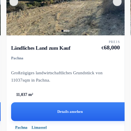
PREIS
68,000
Ländliches Land zum Kauf
€
Pachna
Großzügiges landwirtschaftliches Grundstück von
11037sqm in Pachna.
11,037 m²
Details ansehen
Pachna
Limassol