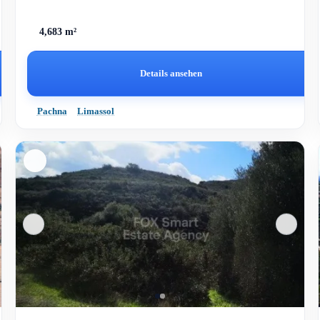
4,683 m²
Details ansehen
Pachna
Limassol