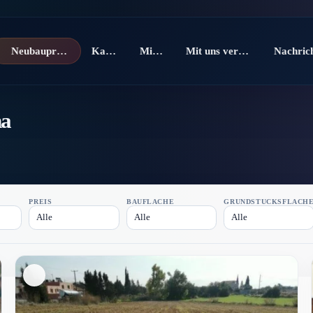
Neubauprojekte
Kaufen
Mieten
Mit uns verkaufen
na
PREIS
BAUFLÄCHE
GRUNDSTÜCKSFLÄCH
Alle
Alle
Alle