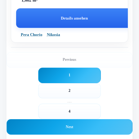
1,682 m²
Details ansehen
Pera Chorio
Nikosia
Previous
1
2
…
4
Next