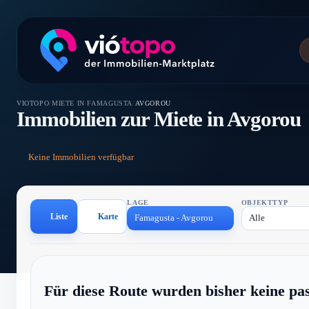
VIOTOPO
/
MIETE IN FAMAGUSTA
/
AVGOROU
Immobilien zur Miete in Avgorou
Keine Immobilien verfügbar
LAGE
OBJEKTTYP
Liste
Karte
Famagusta - Avgorou
Alle
Für diese Route wurden bisher keine pa