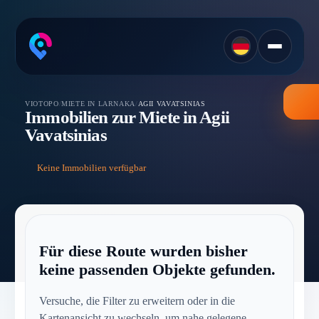
VIOTOPO
/
MIETE IN LARNAKA
/
AGII VAVATSINIAS
Immobilien zur Miete in Agii
Vavatsinias
Keine Immobilien verfügbar
Für diese Route wurden bisher
keine passenden Objekte gefunden.
Versuche, die Filter zu erweitern oder in die
Kartenansicht zu wechseln, um nahe gelegene