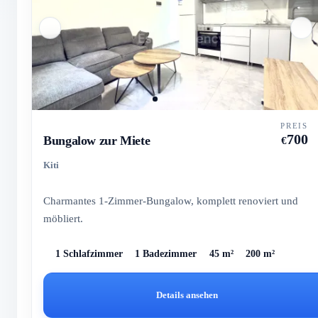
PREIS
700
Bungalow zur Miete
€
Kiti
Charmantes 1-Zimmer-Bungalow, komplett renoviert und
möbliert.
1 Schlafzimmer
1 Badezimmer
45 m²
200 m²
Details ansehen