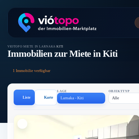
VIOTOPO
/
MIETE IN LARNAKA
/
KITI
Immobilien zur Miete in Kiti
1 Immobilie verfügbar
LAGE
OBJEKTTYP
Liste
Karte
Larnaka - Kiti
Alle