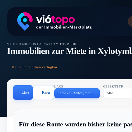
VIOTOPO
/
MIETE IN LARNAKA
/
XYLOTYMBOU
Immobilien zur Miete in Xylotym
Keine Immobilien verfügbar
LAGE
OBJEKTTYP
Liste
Karte
Larnaka - Xylotymbou
Alle
Für diese Route wurden bisher keine pa