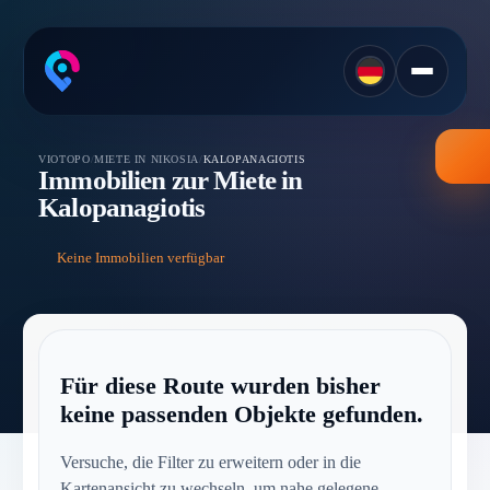
VIOTOPO
/
MIETE IN NIKOSIA
/
KALOPANAGIOTIS
Immobilien zur Miete in
Kalopanagiotis
Keine Immobilien verfügbar
Für diese Route wurden bisher
keine passenden Objekte gefunden.
Versuche, die Filter zu erweitern oder in die
Kartenansicht zu wechseln, um nahe gelegene