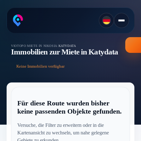
VIOTOPO
/
MIETE IN NIKOSIA
/
KATYDATA
Immobilien zur Miete in Katydata
Keine Immobilien verfügbar
Für diese Route wurden bisher
keine passenden Objekte gefunden.
Versuche, die Filter zu erweitern oder in die
Kartenansicht zu wechseln, um nahe gelegene
Gebiete zu erkunden.