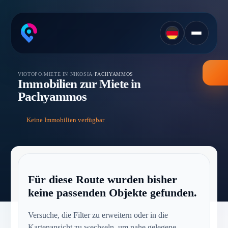
VIOTOPO
/
MIETE IN NIKOSIA
/
PACHYAMMOS
Immobilien zur Miete in
Pachyammos
Keine Immobilien verfügbar
Für diese Route wurden bisher
keine passenden Objekte gefunden.
Versuche, die Filter zu erweitern oder in die
Kartenansicht zu wechseln, um nahe gelegene