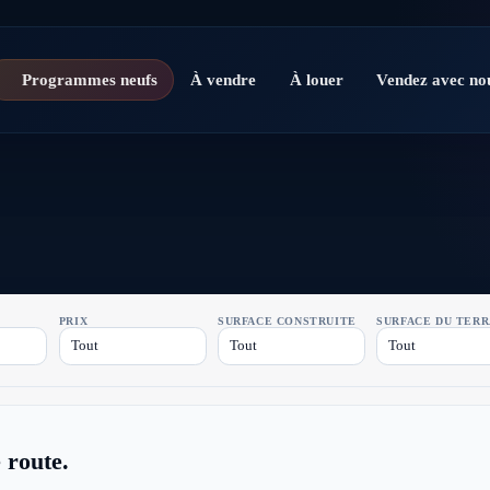
Programmes neufs
À vendre
À louer
Vendez avec no
PRIX
SURFACE CONSTRUITE
SURFACE DU TERR
Tout
Tout
Tout
 route.