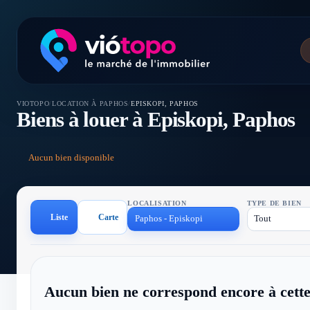
VIOTOPO
/
LOCATION À PAPHOS
/
EPISKOPI, PAPHOS
Biens à louer à Episkopi, Paphos
Aucun bien disponible
LOCALISATION
TYPE DE BIEN
Liste
Carte
Paphos - Episkopi
Tout
Aucun bien ne correspond encore à cette