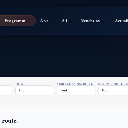
Programmes neufs
À vendre
À louer
Vendez avec nous
PRIX
SURFACE CONSTRUITE
SURFACE DU TERR
Tout
Tout
Tout
 route.