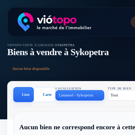
VIOTOPO
/
VENTE À LIMASSOL
/
SYKOPETRA
Biens à vendre à Sykopetra
Aucun bien disponible
LOCALISATION
TYPE DE BIEN
Liste
Carte
Limassol - Sykopetra
Tout
Aucun bien ne correspond encore à cette