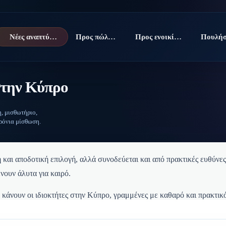
Νέες αναπτύξεις
Προς πώληση
Προς ενοικίαση
 στην Κύπρο
η, μισθωτήριο,
ρόνια μίσθωση.
ή και αποδοτική επιλογή, αλλά συνοδεύεται και από πρακτικές ευθύν
νουν άλυτα για καιρό.
 κάνουν οι ιδιοκτήτες στην Κύπρο, γραμμένες με καθαρό και πρακτικ